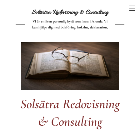
Solsätra Redovisning &
Consulting
Vi är en liten personlig byrå som finns i Alunda. Vi
kan hjälpa dig med bokföring, bokslut, deklaration,
årsredovisning och mycket annat.
Solsätra Redovisning
& Consulting